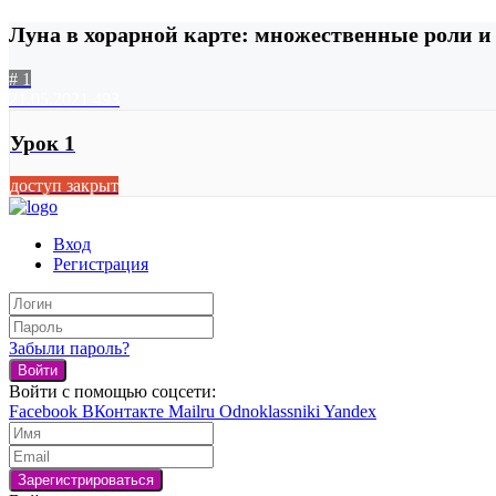
Луна в хорарной карте: множественные роли и
# 1
21.05.2021
493
Урок 1
доступ закрыт
Вход
Регистрация
Забыли пароль?
Войти
Войти с помощью соцсети:
Facebook
ВКонтакте
Mailru
Odnoklassniki
Yandex